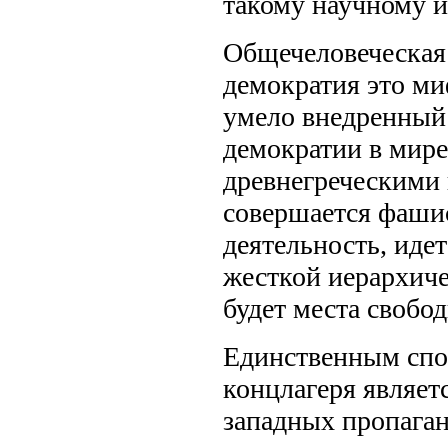
такому научному и
Общечеловеческая 
демократия это ми
умело внедренный 
демократии в мире
древнегреческими
совершается фашис
деятельность, иде
жесткой иерархиче
будет места своб
Единственным спо
концлагеря являе
западных пропаган