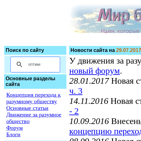
Поиск по сайту
Новости сайта на
29.07.201
У движения за раз
новый форум
.
Основные разделы
28.01.2017
Новая с
сайта
ч. 3
Концепция перехода к
14.11.2016
Новая ст
разумному обществу
Основные статьи
- 2
Движение за разумное
10.09.2016
Внесены
общество
Форум
концепцию переход
Блоги