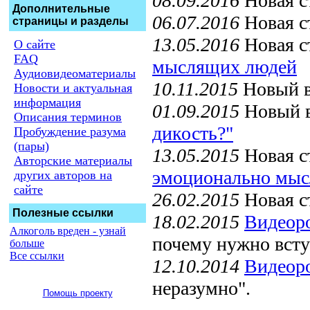
08.09.2016
Новая с
Дополнительные
06.07.2016
Новая с
страницы и разделы
13.05.2016
Новая с
О сайте
FAQ
мыслящих людей
Аудиовидеоматериалы
10.11.2015
Новый 
Новости и актуальная
информация
01.09.2015
Новый 
Описания терминов
дикость?"
Пробуждение разума
(пары)
13.05.2015
Новая с
Авторские материалы
эмоционально мыс
других авторов на
сайте
26.02.2015
Новая с
Полезные ссылки
18.02.2015
Видеор
Алкоголь вреден - узнай
почему нужно всту
больше
Все ссылки
12.10.2014
Видеор
неразумно".
Помощь проекту