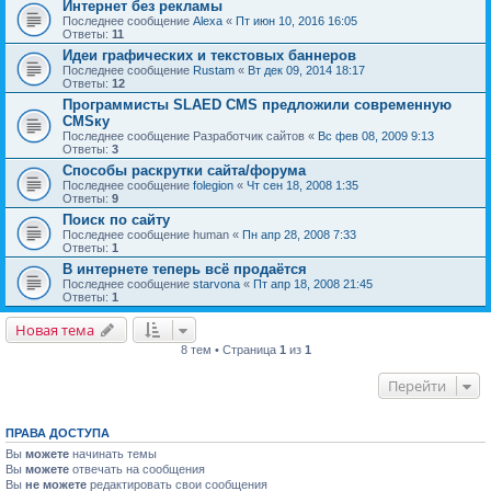
Интернет без рекламы
Последнее сообщение
Alexa
«
Пт июн 10, 2016 16:05
Ответы:
11
Идеи графических и текстовых баннеров
Последнее сообщение
Rustam
«
Вт дек 09, 2014 18:17
Ответы:
12
Программисты SLAED CMS предложили современную
CMSку
Последнее сообщение
Разработчик сайтов
«
Вс фев 08, 2009 9:13
Ответы:
3
Способы раскрутки сайта/форума
Последнее сообщение
folegion
«
Чт сен 18, 2008 1:35
Ответы:
9
Поиск по сайту
Последнее сообщение
human
«
Пн апр 28, 2008 7:33
Ответы:
1
В интернете теперь всё продаётся
Последнее сообщение
starvona
«
Пт апр 18, 2008 21:45
Ответы:
1
Новая тема
8 тем • Страница
1
из
1
Перейти
ПРАВА ДОСТУПА
Вы
можете
начинать темы
Вы
можете
отвечать на сообщения
Вы
не можете
редактировать свои сообщения