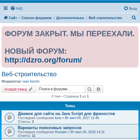
FAQ
Вход
П
Сайт
Список форумов
Дополнительно
Веб-строительство
о
ФОРУМ ЗАКРЫТ. МЫ ПЕРЕЕХАЛИ.
и
с
к
НОВЫЙ ФОРУМ:
http://dzro.org/forum/
Веб-строительство
Модератор:
was bornin
Поиск
Расширенный поис
Новая тема
8 тем • Страница
1
из
1
Темы
Движок для сайта на Java Script для фрихостов
Последнее сообщение
luris
«
Вт июл 04, 2017 11:46
Ответы:
3
Варианты поисковых запросов
Последнее сообщение
Rustam
«
Вт июл 26, 2016 14:11
Ответы:
11