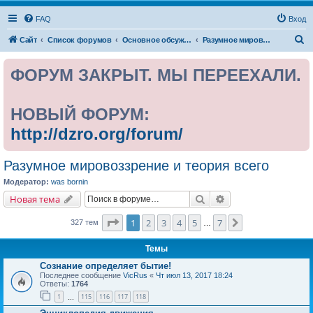
FAQ
Вход
П
Сайт
Список форумов
Основное обсуждение
Разумное мировоззрение и теория всего
о
ФОРУМ ЗАКРЫТ. МЫ ПЕРЕЕХАЛИ.
и
с
к
НОВЫЙ ФОРУМ:
http://dzro.org/forum/
Разумное мировоззрение и теория всего
Модератор:
was bornin
Поиск
Расширенный поис
Новая тема
Страница
1
из
7
1
2
3
4
5
7
След.
327 тем
…
Темы
Сознание определяет бытие!
Последнее сообщение
VicRus
«
Чт июл 13, 2017 18:24
Ответы:
1764
1
115
116
117
118
…