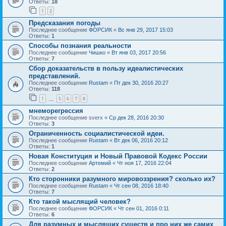
Ответы:
18
1
2
Предсказания погоды
Последнее сообщение
ФОРСИК
«
Вс янв 29, 2017 15:03
Ответы:
1
Способы познания реальности
Последнее сообщение
Чишко
«
Вт янв 03, 2017 20:56
Ответы:
7
Сбор доказательств в пользу идеалистических
представлений.
Последнее сообщение
Rustam
«
Пт дек 30, 2016 20:27
Ответы:
118
1
5
6
7
8
…
мнеморегрессия
Последнее сообщение
sverx
«
Ср дек 28, 2016 20:30
Ответы:
3
Ограниченность социалистической идеи.
Последнее сообщение
Rustam
«
Вт дек 06, 2016 20:12
Ответы:
1
Новая Конституция и Новый Правовой Кодекс России
Последнее сообщение
Артемий
«
Чт ноя 17, 2016 22:04
Ответы:
2
Кто сторонники разумного мировоззрения? сколько их?
Последнее сообщение
Rustam
«
Чт сен 08, 2016 18:40
Ответы:
7
Кто такой мыслящий человек?
Последнее сообщение
ФОРСИК
«
Чт сен 01, 2016 0:11
Ответы:
6
Для разумных и мыслящих существ и про них же самих