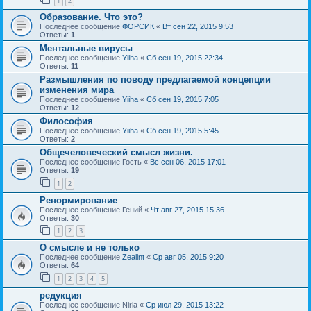
1
2
Образование. Что это?
Последнее сообщение
ФОРСИК
«
Вт сен 22, 2015 9:53
Ответы:
1
Ментальные вирусы
Последнее сообщение
Yiiha
«
Сб сен 19, 2015 22:34
Ответы:
11
Размышления по поводу предлагаемой концепции
изменения мира
Последнее сообщение
Yiiha
«
Сб сен 19, 2015 7:05
Ответы:
12
Философия
Последнее сообщение
Yiiha
«
Сб сен 19, 2015 5:45
Ответы:
2
Общечеловеческий смысл жизни.
Последнее сообщение
Гость
«
Вс сен 06, 2015 17:01
Ответы:
19
1
2
Ренормирование
Последнее сообщение
Гений
«
Чт авг 27, 2015 15:36
Ответы:
30
1
2
3
О смысле и не только
Последнее сообщение
Zealint
«
Ср авг 05, 2015 9:20
Ответы:
64
1
2
3
4
5
редукция
Последнее сообщение
Niria
«
Ср июл 29, 2015 13:22