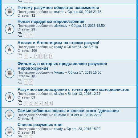
1
2
Почему разумное общество невозможно
Последнее сообщение
makar
«
Ср янв 06, 2016 21:15
Ответы:
12
Новая парадигма мировоззрения
Последнее сообщение
alexlotov
«
Сб дек 12, 2015 18:50
Ответы:
29
1
2
Атеизм и Агностицизм на страже разума!
Последнее сообщение
ready
«
Сб окт 31, 2015 6:19
Ответы:
100
1
4
5
6
7
…
Фильмы, в которых представлено разумное
мировоззрение
Последнее сообщение
Чишко
«
Сб окт 17, 2015 15:56
Ответы:
18
1
2
Разумное мировозрение с точки зрения материалистов
Последнее сообщение
slavko
«
Вт окт 13, 2015 12:17
Ответы:
89
1
2
3
4
5
6
Cамые забавные перлы и косяки этого "движения
Последнее сообщение
Rustam
«
Чт окт 01, 2015 22:08
Ответы:
6
Список разумных книг
Последнее сообщение
ready
«
Ср сен 23, 2015 15:22
Ответы:
18