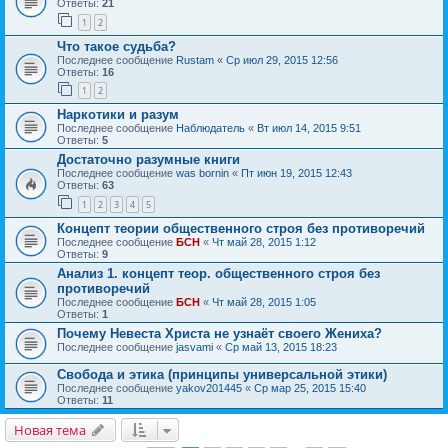
Ответы:
21
1
2
Что такое судьба?
Последнее сообщение
Rustam
«
Ср июл 29, 2015 12:56
Ответы:
16
1
2
Наркотики и разум
Последнее сообщение
Наблюдатель
«
Вт июл 14, 2015 9:51
Ответы:
5
Достаточно разумные книги
Последнее сообщение
was bornin
«
Пт июн 19, 2015 12:43
Ответы:
63
1
2
3
4
5
Концепт теории общественного строя без противоречий
Последнее сообщение
БСН
«
Чт май 28, 2015 1:12
Ответы:
9
Анализ 1. концепт теор. общественного строя без
противоречий
Последнее сообщение
БСН
«
Чт май 28, 2015 1:05
Ответы:
1
Почему Невеста Христа не узнаёт своего Жениха?
Последнее сообщение
jasvami
«
Ср май 13, 2015 18:23
Свобода и этика (принципы универсальной этики)
Последнее сообщение
yakov201445
«
Ср мар 25, 2015 15:40
Ответы:
11
Новая тема