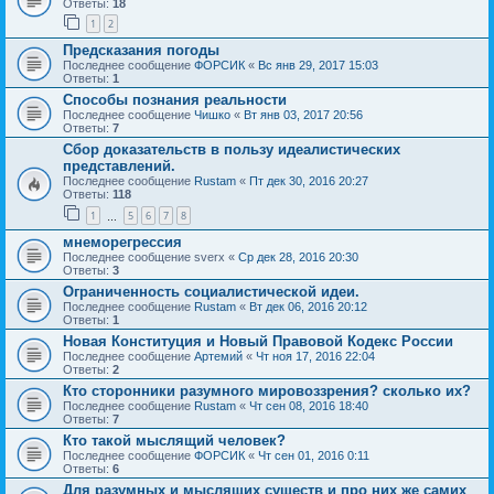
Ответы:
18
1
2
Предсказания погоды
Последнее сообщение
ФОРСИК
«
Вс янв 29, 2017 15:03
Ответы:
1
Способы познания реальности
Последнее сообщение
Чишко
«
Вт янв 03, 2017 20:56
Ответы:
7
Сбор доказательств в пользу идеалистических
представлений.
Последнее сообщение
Rustam
«
Пт дек 30, 2016 20:27
Ответы:
118
1
5
6
7
8
…
мнеморегрессия
Последнее сообщение
sverx
«
Ср дек 28, 2016 20:30
Ответы:
3
Ограниченность социалистической идеи.
Последнее сообщение
Rustam
«
Вт дек 06, 2016 20:12
Ответы:
1
Новая Конституция и Новый Правовой Кодекс России
Последнее сообщение
Артемий
«
Чт ноя 17, 2016 22:04
Ответы:
2
Кто сторонники разумного мировоззрения? сколько их?
Последнее сообщение
Rustam
«
Чт сен 08, 2016 18:40
Ответы:
7
Кто такой мыслящий человек?
Последнее сообщение
ФОРСИК
«
Чт сен 01, 2016 0:11
Ответы:
6
Для разумных и мыслящих существ и про них же самих