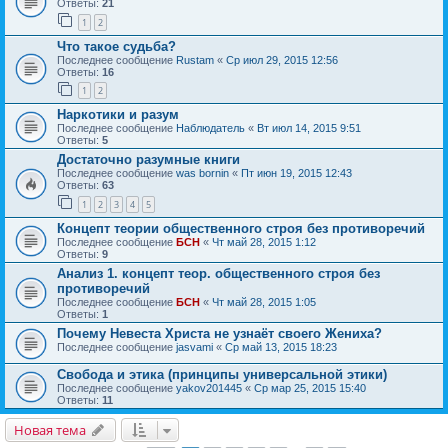
Ответы:
21
1
2
Что такое судьба?
Последнее сообщение
Rustam
«
Ср июл 29, 2015 12:56
Ответы:
16
1
2
Наркотики и разум
Последнее сообщение
Наблюдатель
«
Вт июл 14, 2015 9:51
Ответы:
5
Достаточно разумные книги
Последнее сообщение
was bornin
«
Пт июн 19, 2015 12:43
Ответы:
63
1
2
3
4
5
Концепт теории общественного строя без противоречий
Последнее сообщение
БСН
«
Чт май 28, 2015 1:12
Ответы:
9
Анализ 1. концепт теор. общественного строя без
противоречий
Последнее сообщение
БСН
«
Чт май 28, 2015 1:05
Ответы:
1
Почему Невеста Христа не узнаёт своего Жениха?
Последнее сообщение
jasvami
«
Ср май 13, 2015 18:23
Свобода и этика (принципы универсальной этики)
Последнее сообщение
yakov201445
«
Ср мар 25, 2015 15:40
Ответы:
11
Новая тема