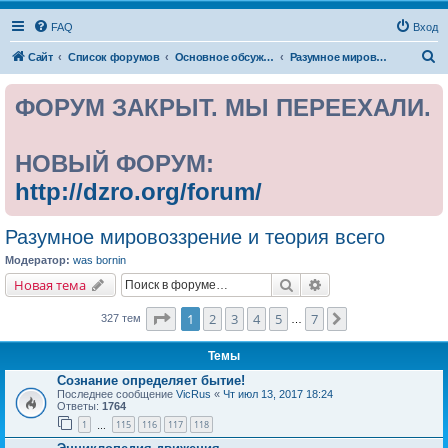
FAQ
Вход
П
Сайт
Список форумов
Основное обсуждение
Разумное мировоззрение и теория всего
о
ФОРУМ ЗАКРЫТ. МЫ ПЕРЕЕХАЛИ.
и
с
к
НОВЫЙ ФОРУМ:
http://dzro.org/forum/
Разумное мировоззрение и теория всего
Модератор:
was bornin
Поиск
Расширенный поис
Новая тема
Страница
1
из
7
1
2
3
4
5
7
След.
327 тем
…
Темы
Сознание определяет бытие!
Последнее сообщение
VicRus
«
Чт июл 13, 2017 18:24
Ответы:
1764
1
115
116
117
118
…