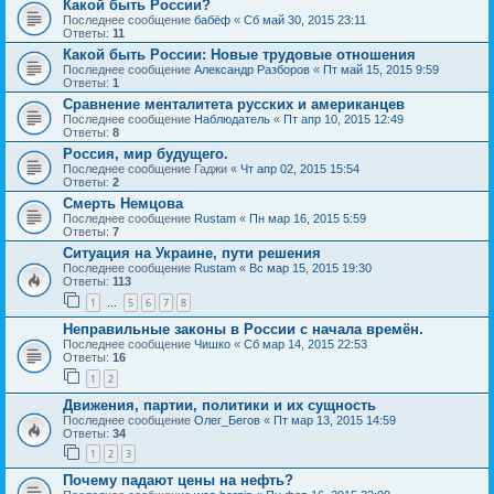
Какой быть России?
Последнее сообщение
бабёф
«
Сб май 30, 2015 23:11
Ответы:
11
Какой быть России: Новые трудовые отношения
Последнее сообщение
Александр Разборов
«
Пт май 15, 2015 9:59
Ответы:
1
Сравнение менталитета русских и американцев
Последнее сообщение
Наблюдатель
«
Пт апр 10, 2015 12:49
Ответы:
8
Россия, мир будущего.
Последнее сообщение
Гаджи
«
Чт апр 02, 2015 15:54
Ответы:
2
Смерть Немцова
Последнее сообщение
Rustam
«
Пн мар 16, 2015 5:59
Ответы:
7
Ситуация на Украине, пути решения
Последнее сообщение
Rustam
«
Вс мар 15, 2015 19:30
Ответы:
113
1
5
6
7
8
…
Неправильные законы в России с начала времён.
Последнее сообщение
Чишко
«
Сб мар 14, 2015 22:53
Ответы:
16
1
2
Движения, партии, политики и их сущность
Последнее сообщение
Олег_Бегов
«
Пт мар 13, 2015 14:59
Ответы:
34
1
2
3
Почему падают цены на нефть?