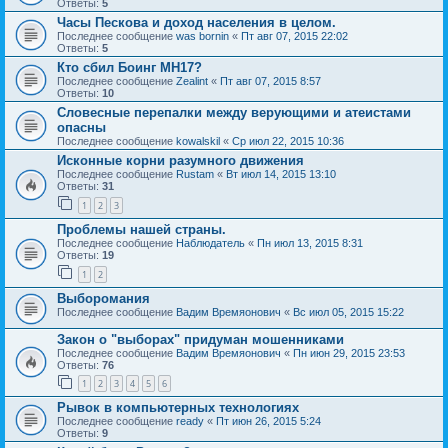
Ответы:
5
Часы Пескова и доход населения в целом.
Последнее сообщение
was bornin
«
Пт авг 07, 2015 22:02
Ответы:
5
Кто сбил Боинг MH17?
Последнее сообщение
Zealint
«
Пт авг 07, 2015 8:57
Ответы:
10
Словесные перепалки между верующими и атеистами
опасны
Последнее сообщение
kowalskil
«
Ср июл 22, 2015 10:36
Исконные корни разумного движения
Последнее сообщение
Rustam
«
Вт июл 14, 2015 13:10
Ответы:
31
1
2
3
Проблемы нашей страны.
Последнее сообщение
Наблюдатель
«
Пн июл 13, 2015 8:31
Ответы:
19
1
2
Выборомания
Последнее сообщение
Вадим Времяонович
«
Вс июл 05, 2015 15:22
Закон о "выборах" придуман мошенниками
Последнее сообщение
Вадим Времяонович
«
Пн июн 29, 2015 23:53
Ответы:
76
1
2
3
4
5
6
Рывок в компьютерных технологиях
Последнее сообщение
ready
«
Пт июн 26, 2015 5:24
Ответы:
9