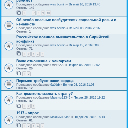
режиме?
Последнее сообщение
was bornin
«
Вт май 10, 2016 13:48
Ответы:
149
1
7
8
9
10
…
Об особо опасных возбудителях социальной розни и
ненависти
Последнее сообщение
was bornin
«
Вс май 08, 2016 23:37
Ответы:
1
Российское военное вмешательство в Сирийский
конфликт
Последнее сообщение
was bornin
«
Вт мар 15, 2016 0:09
Ответы:
71
1
2
3
4
5
Ваше отношение к олигархам
Последнее сообщение
Олег2222
«
Пт фев 05, 2016 12:02
Ответы:
25
1
2
Перемен требуют наши сердца
Последнее сообщение
бабёф
«
Вс янв 03, 2016 21:05
Ответы:
12
Как деалкоголизовать страну?
Последнее сообщение
Макcим12345
«
Пн дек 28, 2015 19:22
Ответы:
42
1
2
3
1917 - опрос
Последнее сообщение
Макcим12345
«
Пн дек 28, 2015 18:14
Ответы:
61
1
2
3
4
5