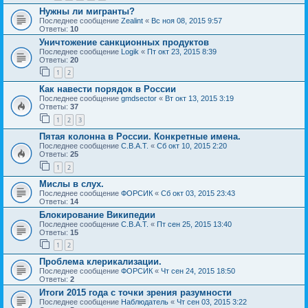
Нужны ли мигранты?
Последнее сообщение
Zealint
«
Вс ноя 08, 2015 9:57
Ответы:
10
Уничтожение санкционных продуктов
Последнее сообщение
Logik
«
Пт окт 23, 2015 8:39
Ответы:
20
1
2
Как навести порядок в России
Последнее сообщение
gmdsector
«
Вт окт 13, 2015 3:19
Ответы:
37
1
2
3
Пятая колонна в России. Конкретные имена.
Последнее сообщение
С.В.А.Т.
«
Сб окт 10, 2015 2:20
Ответы:
25
1
2
Мислы в слух.
Последнее сообщение
ФОРСИК
«
Сб окт 03, 2015 23:43
Ответы:
14
Блокирование Википедии
Последнее сообщение
С.В.А.Т.
«
Пт сен 25, 2015 13:40
Ответы:
15
1
2
Проблема клерикализации.
Последнее сообщение
ФОРСИК
«
Чт сен 24, 2015 18:50
Ответы:
2
Итоги 2015 года с точки зрения разумности
Последнее сообщение
Наблюдатель
«
Чт сен 03, 2015 3:22