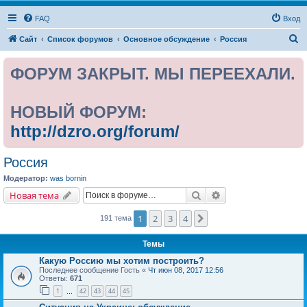
FAQ
Вход
П
Сайт
Список форумов
Основное обсуждение
Россия
о
ФОРУМ ЗАКРЫТ. МЫ ПЕРЕЕХАЛИ.
и
с
к
НОВЫЙ ФОРУМ:
http://dzro.org/forum/
Россия
Модератор:
was bornin
Поиск
Расширенный поис
Новая тема
1
2
3
4
След.
191 тема
Темы
Какую Россию мы хотим построить?
Последнее сообщение
Гость
«
Чт июн 08, 2017 12:56
Ответы:
671
1
42
43
44
45
…