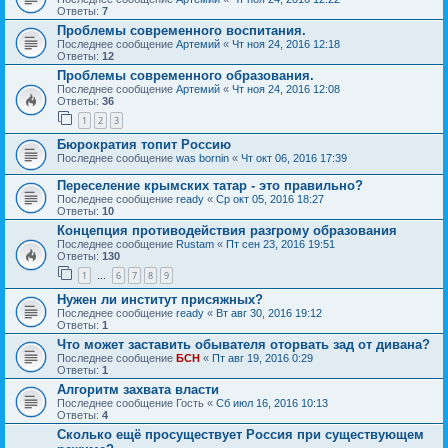
Ответы:
7
Проблемы современного воспитания.
Последнее сообщение
Артемий
«
Чт ноя 24, 2016 12:18
Ответы:
12
Проблемы современного образования.
Последнее сообщение
Артемий
«
Чт ноя 24, 2016 12:08
Ответы:
36
1
2
3
Бюрократия топит Россию
Последнее сообщение
was bornin
«
Чт окт 06, 2016 17:39
Переселение крымских татар - это правильно?
Последнее сообщение
ready
«
Ср окт 05, 2016 18:27
Ответы:
10
Концепция противодействия разгрому образования
Последнее сообщение
Rustam
«
Пт сен 23, 2016 19:51
Ответы:
130
1
6
7
8
9
…
Нужен ли институт присяжных?
Последнее сообщение
ready
«
Вт авг 30, 2016 19:12
Ответы:
1
Что может заставить обывателя оторвать зад от дивана?
Последнее сообщение
БСН
«
Пт авг 19, 2016 0:29
Ответы:
1
Алгоритм захвата власти
Последнее сообщение
Гость
«
Сб июл 16, 2016 10:13
Ответы:
4
Сколько ещё просуществует Россия при существующем