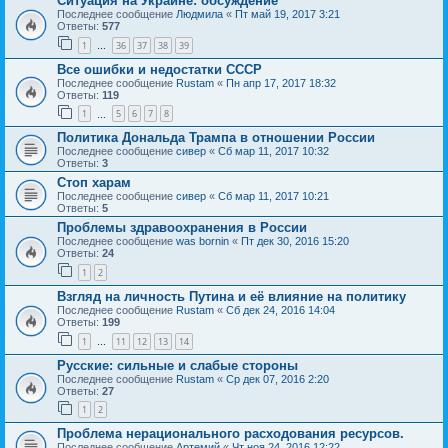
Ситуация на Украине: обсуждение
Последнее сообщение
Людмила
«
Пт май 19, 2017 3:21
Ответы:
577
1
36
37
38
39
…
Все ошибки и недостатки СССР
Последнее сообщение
Rustam
«
Пн апр 17, 2017 18:32
Ответы:
119
1
5
6
7
8
…
Политика Дональда Трампа в отношении России
Последнее сообщение
сивер
«
Сб мар 11, 2017 10:32
Ответы:
3
Стоп харам
Последнее сообщение
сивер
«
Сб мар 11, 2017 10:21
Ответы:
5
Проблемы здравоохранения в России
Последнее сообщение
was bornin
«
Пт дек 30, 2016 15:20
Ответы:
24
1
2
Взгляд на личность Путина и её влияние на политику
Последнее сообщение
Rustam
«
Сб дек 24, 2016 14:04
Ответы:
199
1
11
12
13
14
…
Русские: сильные и слабые стороны
Последнее сообщение
Rustam
«
Ср дек 07, 2016 2:20
Ответы:
27
1
2
Проблема нерационального расходования ресурсов.
Последнее сообщение
Артемий
«
Чт ноя 24, 2016 12:22