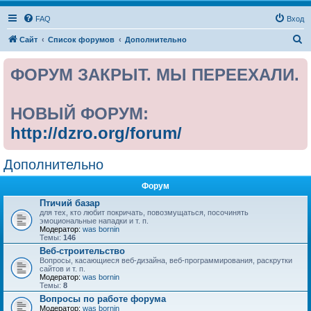
FAQ
Вход
П
Сайт
Список форумов
Дополнительно
о
ФОРУМ ЗАКРЫТ. МЫ ПЕРЕЕХАЛИ.
и
с
к
НОВЫЙ ФОРУМ:
http://dzro.org/forum/
Дополнительно
Форум
Птичий базар
для тех, кто любит покричать, повозмущаться, посочинять
эмоциональные нападки и т. п.
Модератор:
was bornin
Темы:
146
Веб-строительство
Вопросы, касающиеся веб-дизайна, веб-программирования, раскрутки
сайтов и т. п.
Модератор:
was bornin
Темы:
8
Вопросы по работе форума
Модератор:
was bornin