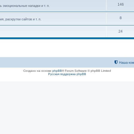
146
ь эмоциональные нападки и т. п.
8
, раскрутки сайтов и т. п.
24
Наша ком
Создано на основе
phpBB
® Forum Software © phpBB Limited
Русская поддержка phpBB