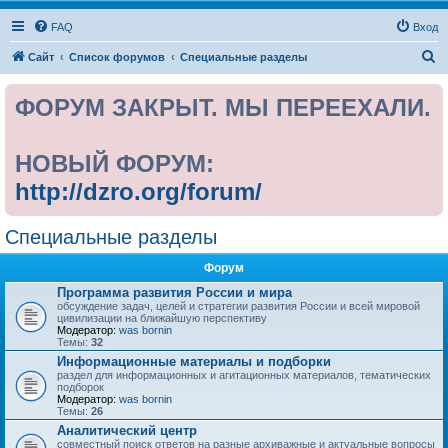
FAQ
Вход
П
Сайт
Список форумов
Специальные разделы
о
ФОРУМ ЗАКРЫТ. МЫ ПЕРЕЕХАЛИ.
и
с
к
НОВЫЙ ФОРУМ:
http://dzro.org/forum/
Специальные разделы
Форум
Программа развития России и мира
обсуждение задач, целей и стратегии развития России и всей мировой
цивилизации на ближайшую перспективу
Модератор:
was bornin
Темы:
32
Информационные материалы и подборки
раздел для информационных и агитационных материалов, тематических
подборок
Модератор:
was bornin
Темы:
26
Аналитический центр
совместный поиск ответов на разные архиважные и актуальные вопросы