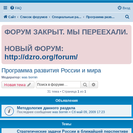
FAQ
Вход
П
Сайт
Список форумов
Специальные разделы
Программа развития России и мира
о
ФОРУМ ЗАКРЫТ. МЫ ПЕРЕЕХАЛИ.
и
с
к
НОВЫЙ ФОРУМ:
http://dzro.org/forum/
Программа развития России и мира
Модератор:
was bornin
Поиск
Расширенный поис
Новая тема
31 тема • Страница
1
из
1
Объявления
Методология данного раздела
Последнее сообщение
was bornin
«
Сб май 09, 2009 17:23
Темы
Стратегические задачи России в ближайшей перспективе