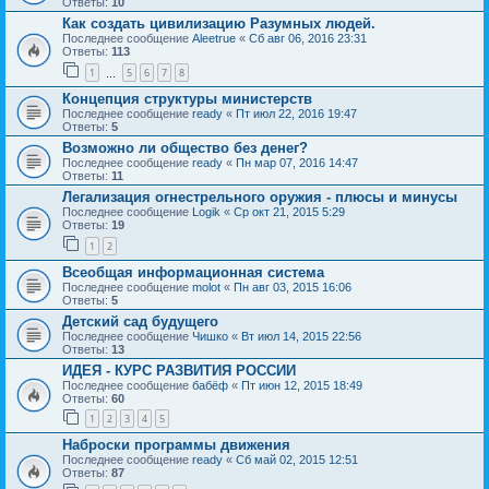
Ответы:
10
Как создать цивилизацию Разумных людей.
Последнее сообщение
Aleetrue
«
Сб авг 06, 2016 23:31
Ответы:
113
1
5
6
7
8
…
Концепция структуры министерств
Последнее сообщение
ready
«
Пт июл 22, 2016 19:47
Ответы:
5
Возможно ли общество без денег?
Последнее сообщение
ready
«
Пн мар 07, 2016 14:47
Ответы:
11
Легализация огнестрельного оружия - плюсы и минусы
Последнее сообщение
Logik
«
Ср окт 21, 2015 5:29
Ответы:
19
1
2
Всеобщая информационная система
Последнее сообщение
molot
«
Пн авг 03, 2015 16:06
Ответы:
5
Детский сад будущего
Последнее сообщение
Чишко
«
Вт июл 14, 2015 22:56
Ответы:
13
ИДЕЯ - КУРС РАЗВИТИЯ РОССИИ
Последнее сообщение
бабёф
«
Пт июн 12, 2015 18:49
Ответы:
60
1
2
3
4
5
Наброски программы движения
Последнее сообщение
ready
«
Сб май 02, 2015 12:51
Ответы:
87