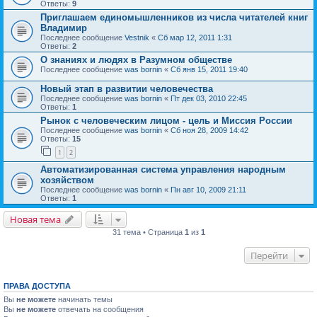
Ответы:
9
Приглашаем единомышленников из числа читателей книг
Владимир
Последнее сообщение
Vestnik
«
Сб мар 12, 2011 1:31
Ответы:
2
О знаниях и людях в Разумном обществе
Последнее сообщение
was bornin
«
Сб янв 15, 2011 19:40
Новый этап в развитии человечества
Последнее сообщение
was bornin
«
Пт дек 03, 2010 22:45
Ответы:
1
Рынок с человеческим лицом - цель и Миссия России
Последнее сообщение
was bornin
«
Сб ноя 28, 2009 14:42
Ответы:
15
1
2
Автоматизированная система управления народным
хозяйством
Последнее сообщение
was bornin
«
Пн авг 10, 2009 21:11
Ответы:
1
Новая тема
31 тема • Страница
1
из
1
Перейти
ПРАВА ДОСТУПА
Вы
не можете
начинать темы
Вы
не можете
отвечать на сообщения