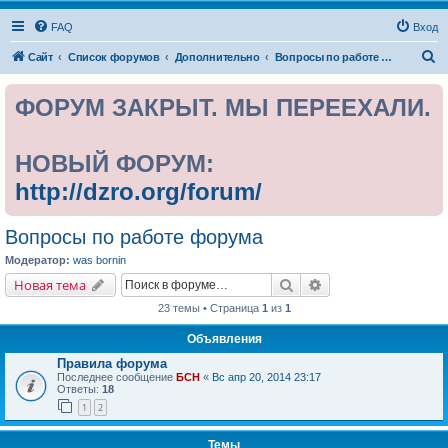
FAQ
Вход
П
Сайт
Список форумов
Дополнительно
Вопросы по работе форума
о
ФОРУМ ЗАКРЫТ. МЫ ПЕРЕЕХАЛИ.
и
с
к
НОВЫЙ ФОРУМ:
http://dzro.org/forum/
Вопросы по работе форума
Модератор:
was bornin
Поиск
Расширенный поис
Новая тема
23 темы • Страница
1
из
1
Объявления
Правила форума
Последнее сообщение
БСН
«
Вс апр 20, 2014 23:17
Ответы:
18
1
2
Темы