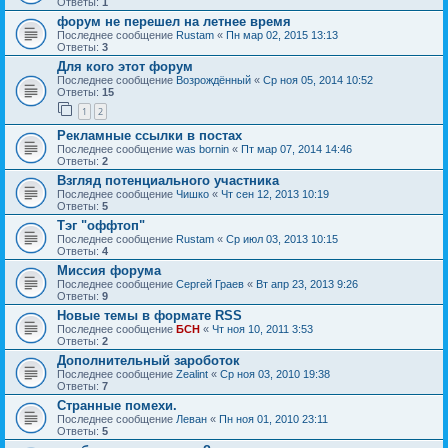
Ответы:
1
форум не перешел на летнее время
Последнее сообщение
Rustam
«
Пн мар 02, 2015 13:13
Ответы:
3
Для кого этот форум
Последнее сообщение
Возрождённый
«
Ср ноя 05, 2014 10:52
Ответы:
15
1
2
Рекламные ссылки в постах
Последнее сообщение
was bornin
«
Пт мар 07, 2014 14:46
Ответы:
2
Взгляд потенциального участника
Последнее сообщение
Чишко
«
Чт сен 12, 2013 10:19
Ответы:
5
Тэг "оффтоп"
Последнее сообщение
Rustam
«
Ср июл 03, 2013 10:15
Ответы:
4
Миссия форума
Последнее сообщение
Сергей Граев
«
Вт апр 23, 2013 9:26
Ответы:
9
Новые темы в формате RSS
Последнее сообщение
БСН
«
Чт ноя 10, 2011 3:53
Ответы:
2
Дополнительный зароботок
Последнее сообщение
Zealint
«
Ср ноя 03, 2010 19:38
Ответы:
7
Странные помехи.
Последнее сообщение
Леван
«
Пн ноя 01, 2010 23:11
Ответы:
5