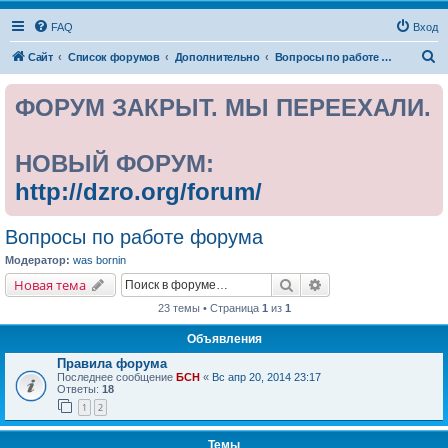
FAQ
Вход
П
Сайт
Список форумов
Дополнительно
Вопросы по работе форума
о
ФОРУМ ЗАКРЫТ. МЫ ПЕРЕЕХАЛИ.
и
с
к
НОВЫЙ ФОРУМ:
http://dzro.org/forum/
Вопросы по работе форума
Модератор:
was bornin
Поиск
Расширенный поис
Новая тема
23 темы • Страница
1
из
1
Объявления
Правила форума
Последнее сообщение
БСН
«
Вс апр 20, 2014 23:17
Ответы:
18
1
2
Темы