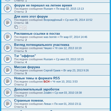
Ответы:
1
форум не перешел на летнее время
Последнее сообщение
Rustam
«
Пн мар 02, 2015 13:13
Ответы:
3
Для кого этот форум
Последнее сообщение
Возрождённый
«
Ср ноя 05, 2014 10:52
Ответы:
15
1
2
Рекламные ссылки в постах
Последнее сообщение
was bornin
«
Пт мар 07, 2014 14:46
Ответы:
2
Взгляд потенциального участника
Последнее сообщение
Чишко
«
Чт сен 12, 2013 10:19
Ответы:
5
Тэг "оффтоп"
Последнее сообщение
Rustam
«
Ср июл 03, 2013 10:15
Ответы:
4
Миссия форума
Последнее сообщение
Сергей Граев
«
Вт апр 23, 2013 9:26
Ответы:
9
Новые темы в формате RSS
Последнее сообщение
БСН
«
Чт ноя 10, 2011 3:53
Ответы:
2
Дополнительный зароботок
Последнее сообщение
Zealint
«
Ср ноя 03, 2010 19:38
Ответы:
7
Странные помехи.
Последнее сообщение
Леван
«
Пн ноя 01, 2010 23:11
Ответы:
5